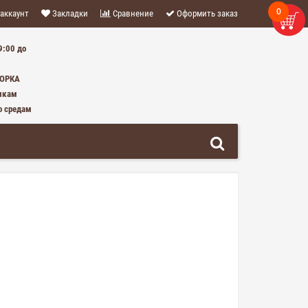
0
аккаунт
Закладки
Сравнение
Оформить заказ
9:00 до
0 ТОВАР(ОВ) - 0 Р.
БОРКА
икам
о средам