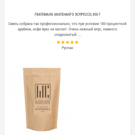
интересны оптовым и розничным покупателям.
Пожеланию можно заказать небольшие партии
различных сортов, чтобы выбрать для себя тот,
ГВАТЕМАЛА АКАТЕНАНГО ЭСПРЕССО, 450 Г
который будет по утрам поднимать настроение и
Смесь собрана так профессионально, что при условии 100 процентной
поддерживать заряд бодрости в течение дня.
арабики, кофе ярко не кислит. Очень нежный вкус, немного
сладковатый. ...
По городу заказы развозят курьеры в течение
нескольких часов. Также осуществляется доставка
по всей России. Срок получения зависит от
Руслан
расстояния и скорости работы почтовой службы.