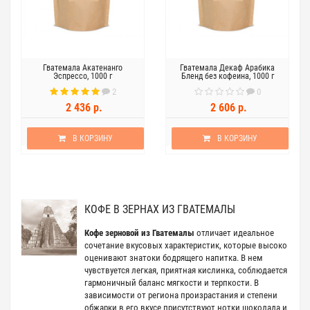
Гватемала Акатенанго
Гватемала Декаф Арабика
Эспрессо, 1000 г
Бленд без кофеина, 1000 г
2
0
2 436 р.
2 606 р.
В КОРЗИНУ
В КОРЗИНУ
КОФЕ В ЗЕРНАХ ИЗ ГВАТЕМАЛЫ
Кофе зерновой из Гватемалы
отличает идеальное
сочетание вкусовых характеристик, которые высоко
оценивают знатоки бодрящего напитка. В нем
чувствуется легкая, приятная кислинка, соблюдается
гармоничный баланс мягкости и терпкости. В
зависимости от региона произрастания и степени
обжарки в его вкусе присутствуют нотки шоколада и