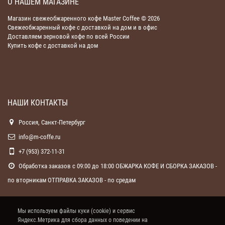
О НАШЕМ МАГАЗИНЕ
По вопросам оптовых поставок обращаться на
Магазин свежеобжаренного кофе Master Coffee © 2026
электронную почту
info@m-coffe.ru
Свежеобжаренный кофе с доставкой на дом и в офис
Цены в зависимости от партии, поставка
от 30 кг
.
Доставляем зерновой кофе по всей России
Купить кофе с доставкой на дом
Для каждого клиента - индивидуальное
предложение!
Все подробности - по электронной почте
НАШИ КОНТАКТЫ
Россия, Санкт-Петербург
info@m-coffe.ru
+7 (953) 372-11-31
Обработка заказов с 09:00 до 18:00 ОБЖАРКА КОФЕ И СБОРКА ЗАКАЗОВ -
по вторникам ОТПРАВКА ЗАКАЗОВ - по средам
Мы используем файлы куки (cookie) и сервис
Яндекс.Метрика для сбора данных о поведении на