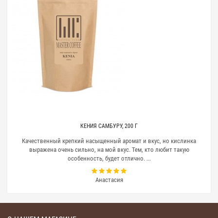
вас лучшее предложение.
Наконец, поставляемый вам кофе будет в
упаковке с фирменным брендом вашей
компании, то есть приготовленным именно для
вашего заведения.
Преимущества сотрудничества с нами очевидны.
Для нас не существует ограничений по объемам.
Любой ваш заказ будет выполнен в желаемые
сроки.
Чем больше количество заказанного кофе, тем
выше скидку вы получите при покупке.
Мы поставляем только свежеобжаренный кофе
(обжарка производится в день доставки по СПб).
КЕНИЯ САМБУРУ, 200 Г
Наши цены одни из самых доступных на рынке
Санкт-Петербурга. У нас вы можете приобрести
Качественный крепкий насыщенный аромат и вкус, но кислинка
свежеобжаренный кофе по низким ценам.
выражена очень сильно, на мой вкус. Тем, кто любит такую
Для удобства заказчиков мы предлагаем
особенность, будет отлично. ...
свежеобжаренный кофе в различной фасовке от
200 грамм до 1 кг.
Анастасия
В нашем магазине для зарегистрированных
покупателей действует Дисконтная программа. При
заказе больших партий кофе благодаря системе
скидок цены становятся оптовыми автоматически!