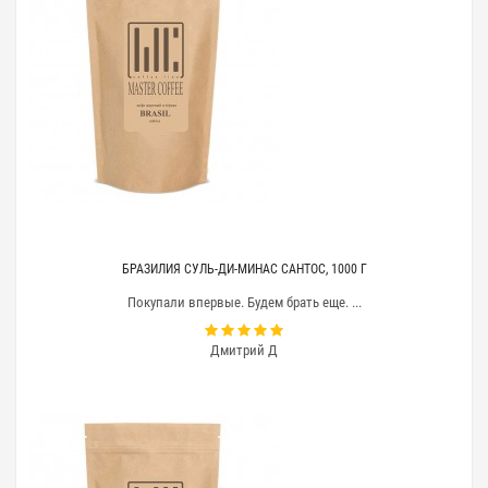
Вы владеете кафе или рестораном и предлагаете
посетителям кофе — вопрос
оптовых поставок кофе
для вас приоритетный вопрос. Для ведения бизнеса
можно
арендовать или приобрести в собственность
кофемашину (суперавтомат способен выполнить
большое количество операций и быстро
приготовить различный кофе);
пригласить на работу квалифицированного
бариста, который будет готовить напиток
традиционным способом (часто эта фишка
оказывается привлекательной для клиентов);
БРАЗИЛИЯ СУЛЬ-ДИ-МИНАС САНТОС, 1000 Г
закупить дополнительное оборудование,
которое упростить процесс приготовления и
Покупали впервые. Будем брать еще. ...
сделает его интересным для посетителей,
любящих наблюдать за ним сидя за стойкой бара.
Дмитрий Д
Отсутствие хороших кофейных зерен сведет на «нет»
все усилия. Закупать сырье, приготовленное
промышленным способом выгодно с финансовой
точки зрения, но о качестве при таком варианте
поставок можно забыть. Никакая герметичная
упаковка не может сохранить аромат и вкус
уникального напитка, если зерна хранились