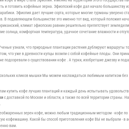
ории кофе в мире стала Эфиопия. Именно на территории этого государства 
ь и готовить кофейные зерна. Эфиопский кофе дал начало большинству из
 арабики. Эфиопия дает лучшие сорта, которые многие гурманы уверено ст
в. В подавляющем большинстве это именно тот вид, который положил начал
африканский, климат эфиопских равнин решительно препятствует земледе
ие солнца, комфортная температура, удачное сочетание влажности и отсут
Ученые узнали, что природные плантации растения дублируют маршруты т
 том, что уже в древности купцы возили с собой кофейные плоды. Они при
не подозревали о существовании кофе . А турки, изобретшие джезву и под
ескольких кликов мышки Мы можем наслаждаться любимым напитком без вся
ам купить кофе лучших плантаций и каждый день испытывать удовольствие
ки
с доставкой по Москве и области, а также по всей территории страны. Н
.
обжаренных зерен кофе, можно любым традиционным методом - кофе по вос
ю кофемашину. Какой бы способ приготовления кофе ВЫ не выбрали - в а
енно вам.