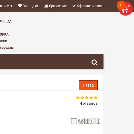
0
аккаунт
Закладки
Сравнение
Оформить заказ
9:00 до
0 ТОВАР(ОВ) - 0 Р.
БОРКА
икам
о средам
4 отзывов