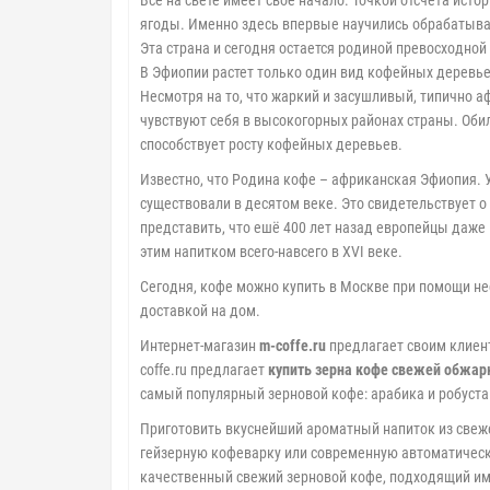
Все на свете имеет своё начало. Точкой отсчета ист
ягоды. Именно здесь впервые научились обрабатыват
Эта страна и сегодня остается родиной превосходной
В Эфиопии растет только один вид кофейных деревье
Несмотря на то, что жаркий и засушливый, типично 
чувствуют себя в высокогорных районах страны. Обил
способствует росту кофейных деревьев.
Известно, что Родина кофе – африканская Эфиопия. 
существовали в десятом веке. Это свидетельствует о
представить, что ешё 400 лет назад европейцы даже 
этим напитком всего-навсего в XVI веке.
Сегодня, кофе можно купить в Москве при помощи н
доставкой на дом.
Интернет-магазин
m-coffe.ru
предлагает своим клиент
coffe.ru предлагает
купить зерна кофе свежей обжар
самый популярный зерновой кофе: арабика и робуста
Приготовить вкуснейший ароматный напиток из свеже
гейзерную кофеварку или современную автоматическу
качественный свежий зерновой кофе, подходящий им