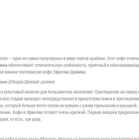
)
ine — один из самых популярных в мире сортов арабики. Этот кофе отличн
ма обеспечивает отличительную особенность: приятный и обволакивающий
ное винное послевкусие кофе Эфиопия Джимма
ин (Ethiopia Djimmah Jasmine
Это культовый напиток для большинства населения. Приглашение на чашку 
что все стадии проходят непосредственно в присутствии семьи и приглаше
уде, который больше всего похож на кувшин с узким горлышком и крышкой.
ение. Кофе в Эфиопии готовят очень крепкий. Первая заварка предназнача
ки, то есть, три раза.