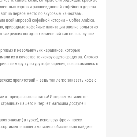
паслись те самые козы, которые ели бодрящие красные
вестных сортов и разновидностей кофейного дерева.
авят на первое место по вкусовым качествам.
а всей мировой кофейной истории – Coffee Arabica.
лию, природные кофейные плантации вполне вольготно
ствие резких погодных изменений как нельзя лучше
орговых и невольничьих караванов, которые
нимали их в качестве тонизирующего средства. Сложно
арившие миру культуру кофеварения, познакомились с
ких препятствий – ведь так легко заказать кофе с
 от прекрасного напитка! Интернет-магазин m-
а страницах нашего интернет магазина доступен
точному ( в турке), используя френч-пресс,
ссортименте нашего магазина обязательно найдете