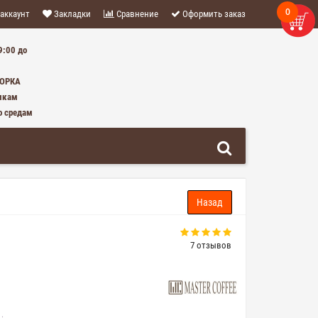
0
аккаунт
Закладки
Сравнение
Оформить заказ
9:00 до
0 ТОВАР(ОВ) - 0 Р.
БОРКА
икам
о средам
7 отзывов