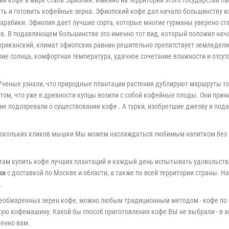
ории кофе в мире стала Эфиопия. Именно на территории этого государства 
ь и готовить кофейные зерна. Эфиопский кофе дал начало большинству из
 арабики. Эфиопия дает лучшие сорта, которые многие гурманы уверено ст
в. В подавляющем большинстве это именно тот вид, который положил начал
африканский, климат эфиопских равнин решительно препятствует земледе
ие солнца, комфортная температура, удачное сочетание влажности и отсут
Ученые узнали, что природные плантации растения дублируют маршруты т
 том, что уже в древности купцы возили с собой кофейные плоды. Они при
не подозревали о существовании кофе . А турки, изобретшие джезву и под
ескольких кликов мышки Мы можем наслаждаться любимым напитком без вся
ам купить кофе лучших плантаций и каждый день испытывать удовольствие
ки
с доставкой по Москве и области, а также по всей территории страны. Н
.
обжаренных зерен кофе, можно любым традиционным методом - кофе по вос
ю кофемашину. Какой бы способ приготовления кофе ВЫ не выбрали - в а
енно вам.