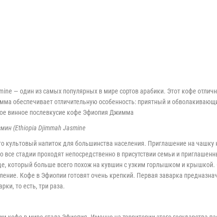
)
ine — один из самых популярных в мире сортов арабики. Этот кофе отличн
ма обеспечивает отличительную особенность: приятный и обволакивающий
ное винное послевкусие кофе Эфиопия Джимма
ин (Ethiopia Djimmah Jasmine
Это культовый напиток для большинства населения. Приглашение на чашку 
что все стадии проходят непосредственно в присутствии семьи и приглаше
уде, который больше всего похож на кувшин с узким горлышком и крышкой.
ение. Кофе в Эфиопии готовят очень крепкий. Первая заварка предназнача
ки, то есть, три раза.