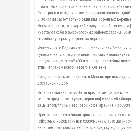
Все на свете имеет своё начало. Точкой отсчета ист
ягоды. Именно здесь впервые научились обрабатыват
Эта страна и сегодня остается родиной превосходной
В Эфиопии растет только один вид кофейных деревье
Несмотря на то, что жаркий и засушливый, типично 
чувствуют себя в высокогорных районах страны. Обил
способствует росту кофейных деревьев.
Известно, что Родина кофе – африканская Эфиопия. 
существовали в десятом веке. Это свидетельствует о
представить, что ешё 400 лет назад европейцы даже 
этим напитком всего-навсего в XVI веке.
Сегодня, кофе можно купить в Москве при помощи н
доставкой на дом.
Интернет-магазин
m-coffe.ru
предлагает своим клиент
coffe.ru предлагает
купить зерна кофе свежей обжар
самый популярный зерновой кофе: арабика и робуста
Приготовить вкуснейший ароматный напиток из свеже
гейзерную кофеварку или современную автоматическу
качественный свежий зерновой кофе, подходящий им