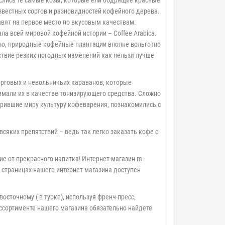
паслись те самые козы, которые ели бодрящие красные
вестных сортов и разновидностей кофейного дерева.
авят на первое место по вкусовым качествам.
а всей мировой кофейной истории – Coffee Arabica.
лию, природные кофейные плантации вполне вольготно
ствие резких погодных изменений как нельзя лучше
орговых и невольничьих караванов, которые
нимали их в качестве тонизирующего средства. Сложно
арившие миру культуру кофеварения, познакомились с
ких препятствий – ведь так легко заказать кофе с
 от прекрасного напитка! Интернет-магазин m-
а страницах нашего интернет магазина доступен
точному ( в турке), используя френч-пресс,
ссортименте нашего магазина обязательно найдете