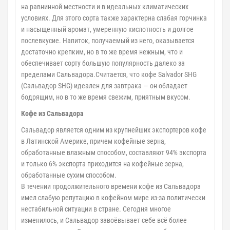
на равнинной местности и в идеальных климатических
условиях. Для этого сорта также характерна слабая горчинка
и насыщенный аромат, умеренную кислотность и долгое
послевкусие. Напиток, получаемый из него, оказывается
достаточно крепким, но в то же время нежным, что и
обеспечивает сорту большую популярность далеко за
пределами Сальвадора.Считается, что кофе Salvador SHG
(Сальвадор SHG) идеален для завтрака — он обладает
бодрящим, но в то же время свежим, приятным вкусом.
Кофе из Сальвадора
Сальвадор является одним из крупнейших экспортеров кофе
в Латинской Америке, причем кофейные зерна,
обработанные влажным способом, составляют 94% экспорта
и только 6% экспорта приходится на кофейные зерна,
обработанные сухим способом.
В течении продолжительного времени кофе из Сальвадора
имел слабую репутацию в кофейном мире из-за политически
нестабильной ситуации в стране. Сегодня многое
изменилось, и Сальвадор завоёвывает себе всё более