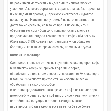
на равнинной местности и в идеальных климатических
условиях. Для этого сорта также характерна слабая горчинка
и насыщенный аромат, умеренную кислотность и долгое
послевкусие. Напиток, получаемый из него, оказывается
достаточно крепким, но в то же время нежным, что и
обеспечивает сорту большую популярность далеко за
пределами Сальвадора.Считается, что кофе Salvador SHG
(Сальвадор SHG) идеален для завтрака — он обладает
бодрящим, но в то же время свежим, приятным вкусом.
Кофе из Сальвадора
Сальвадор является одним из крупнейших экспортеров кофе
в Латинской Америке, причем кофейные зерна,
обработанные влажным способом, составляют 94% экспорта
и только 6% экспорта приходится на кофейные зерна,
обработанные сухим способом.
В течении продолжительного времени кофе из Сальвадора
имел слабую репутацию в кофейном мире из-за политически
нестабильной ситуации в стране. Сегодня многое
изменилось, и Сальвадор завоёвывает себе всё более