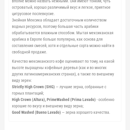
вполне можно назвать нежными. Они имеют тонкий, чуть
островатый, хорошо различимый вкус и легкое, приятное
цитрусовое послевкусие.
Знойная Мексика обладает достаточным количеством
водных ресурсов, поэтому большая часть арабики
обрабатывается влажным способом. Мытая мексиканская
арабика в Европе больше популярна, как основа для
составления смесей, хотя и отдельные сорта можно найти в
свободной продаже.
Качество мексиканского кофе оценивают по тому, на какой
высоте выращены кофейные деревья (как и во многих
других латиноамериканских странах), а также по внешнему
виду зерен:
Strictly High Crown (SHG)
— лучшие зерна, собранные с
горных плантаций;
High Crown (Altura), PrimeWashed (Prima Lavado)
- особенно
хорошие по вкусу и внешнему виду зерна;
Good Washed (Bueno Lavado)
— зерна хорошего качества.