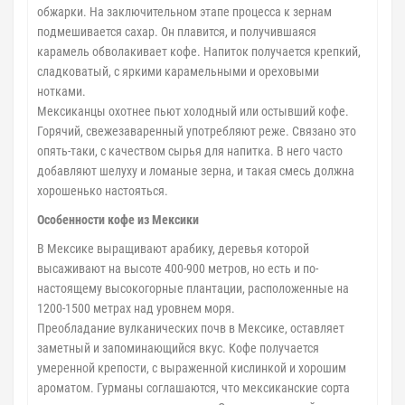
обжарки. На заключительном этапе процесса к зернам
подмешивается сахар. Он плавится, и получившаяся
карамель обволакивает кофе. Напиток получается крепкий,
сладковатый, с яркими карамельными и ореховыми
нотками.
Мексиканцы охотнее пьют холодный или остывший кофе.
Горячий, свежезаваренный употребляют реже. Связано это
опять-таки, с качеством сырья для напитка. В него часто
добавляют шелуху и ломаные зерна, и такая смесь должна
хорошенько настояться.
Особенности кофе из Мексики
В Мексике выращивают арабику, деревья которой
высаживают на высоте 400-900 метров, но есть и по-
настоящему высокогорные плантации, расположенные на
1200-1500 метрах над уровнем моря.
Преобладание вулканических почв в Мексике, оставляет
заметный и запоминающийся вкус. Кофе получается
умеренной крепости, с выраженной кислинкой и хорошим
ароматом. Гурманы соглашаются, что мексиканские сорта