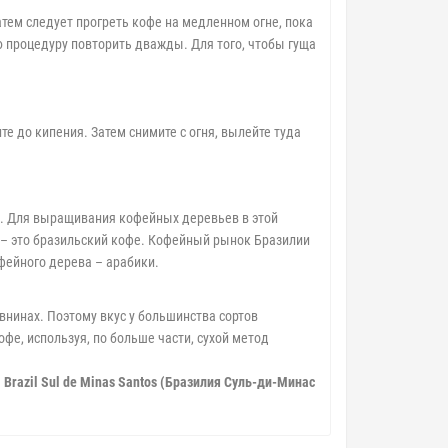
атем следует прогреть кофе на медленном огне, пока
ую процедуру повторить дважды. Для того, чтобы гуща
те до кипения. Затем снимите с огня, вылейте туда
а. Для выращивания кофейных деревьев в этой
а – это бразильский кофе. Кофейный рынок Бразилии
фейного дерева – арабики.
нинах. Поэтому вкус у большинства сортов
е, используя, по больше части, сухой метод
а
Brazil Sul de Minas Santos (Бразилия Суль-ди-Минас