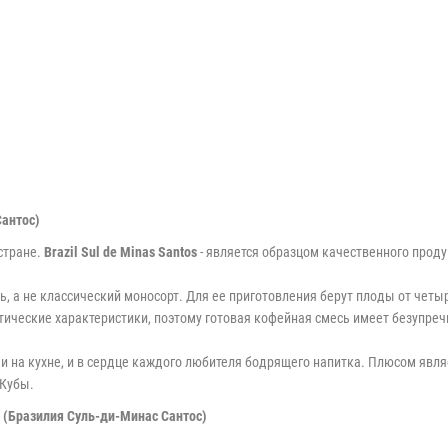
Сантос)
 стране.
Brazil Sul de Minas Santos
- является образцом качественного про
есь, а не классический моносорт. Для ее приготовления берут плоды от чет
ические характеристики, поэтому готовая кофейная смесь имеет безупреч
и на кухне, и в сердце каждого любителя бодрящего напитка. Плюсом явля
 Кубы.
s (Бразилия Суль-ди-Минас Сантос)