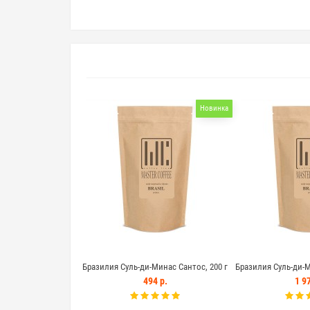
Новинка
Бразилия Суль-ди-Минас Сантос, 200 г
Бразилия Суль-ди-М
494 р.
1 97