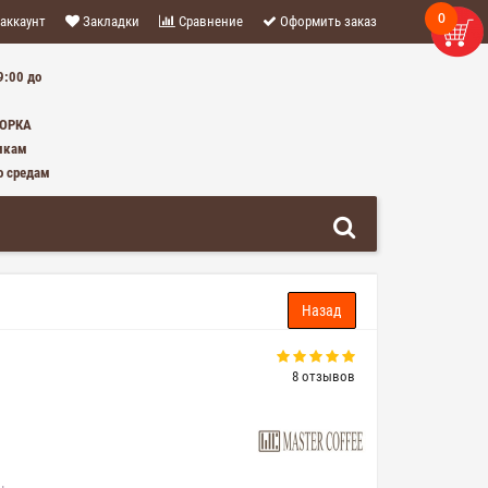
0
аккаунт
Закладки
Сравнение
Оформить заказ
9:00 до
0 ТОВАР(ОВ) - 0 Р.
БОРКА
икам
о средам
8 отзывов