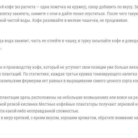
й кофе (из расчета — одна ложечка на кружку), сахар добавить по вкусу. З
питку закипеть, снимете с огня и дайте пенке опуститься. После чего так
ной чистой воды. Кофе разливайте в мелкие чашечки, не процеживая.
а вода закипит, часть ее отлейте в чашку, в турку засыпайте кофе и доведи
.
 и производству кофе, который не уступает свои позиции уже больше век
х плантаций. По статистике, каждая третья кружка тонизирующего напитк
 Бразильским фермерам нет равных в выращивании самого ценного сорта ко
 плантации здесь расположены на небольших возвышениях или вовсе на рав
рной резкой кислинки.Местные кофейные плантаторы получают зерновой коф
ется какой-либо неоправданной сложностью.
, в меру крепкий, с ярким вкусом, хорошим ароматом, обратите внимание н